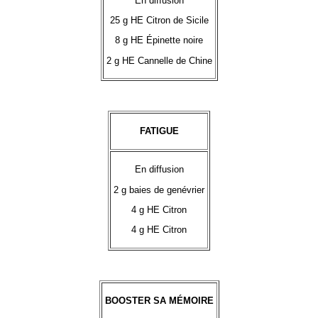
En diffusion
25 g HE Citron de Sicile
8 g HE Épinette noire
2 g HE Cannelle de Chine
FATIGUE
En diffusion
2 g baies de genévrier
4 g HE Citron
4 g HE Citron
BOOSTER SA MÉMOIRE