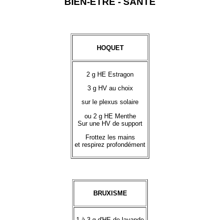
BIEN-ÊTRE - SANTÉ
HOQUET
2 g HE Estragon
3 g HV au choix
sur le plexus solaire
ou 2 g HE Menthe
Sur une HV de support
Frottez les mains
et respirez profondément
BRUXISME
1 à 3 g d'HE de lavande