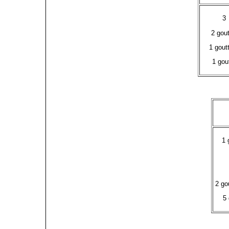
3 
2 gou
1 gout
1 gou
1 
2 go
5 