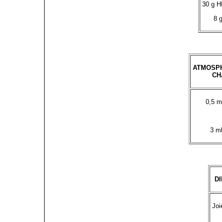
30 g H
8 g
ATMOSP
CH
0,5 m
3 m
D
Joi