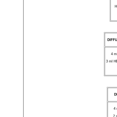
H
DIFFU
4 m
3 ml H
D
4 
2 