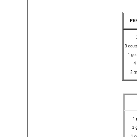
PEP
3 gout
1 gou
4
2 g
1 
1 
1 g