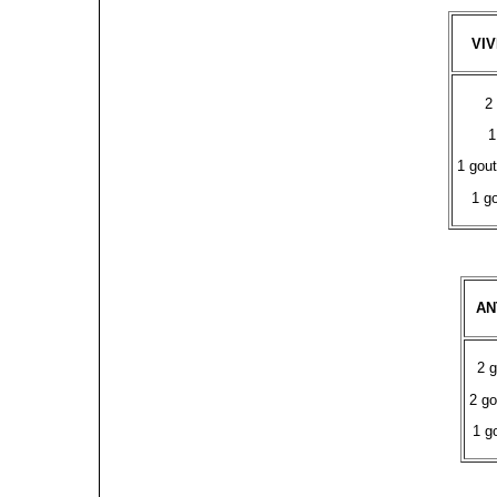
VI
2
1
1 gou
1 g
AN
2 g
2 go
1 g