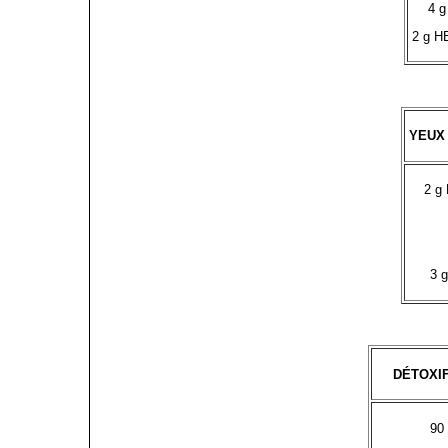
4 g
2 g H
YEUX
2 g
3 g
DÉTOXIF
90