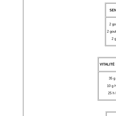
SE
2 go
2 gou
2 
VITALITÉ
35 g
10 g 
25 h 