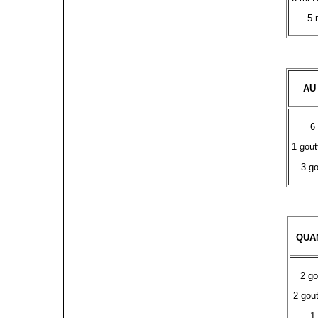
5 
AU
6
1 gout
3 go
QUAN
2 go
2 gou
1