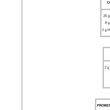
C
25 g
8 g
2 g H
2 g
PROMEN