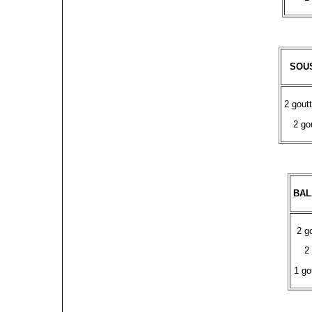
SOU
2 gout
2 go
BAL
2 g
2
1 go