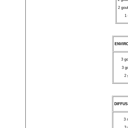
2 gou
1 
ENVIR
3 go
3 g
2 
DIFFU
3 
3 