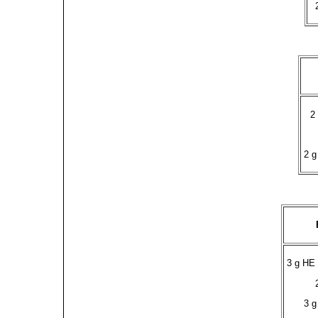
2
2 g
3 g HE 
3 g