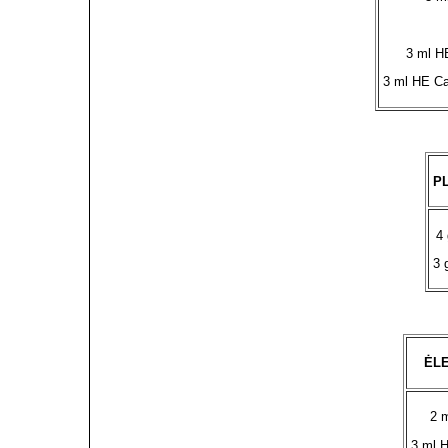
3 ml H
3 ml HE Ca
P
4 
3 
ĖL
2 
3 ml 