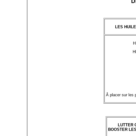
D
LES HUILE
H
H
Â placer sur les 
LUTTER 
BOOSTER LES