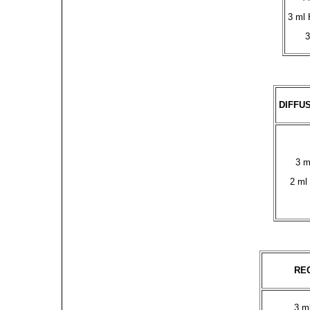
3 ml 
3
DIFFU
3 m
2 ml
RE
3 m