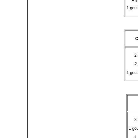
1 gout
C
2 
2
1 gout
3 
1 gou
1