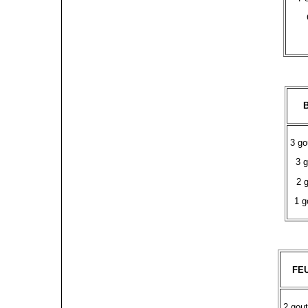
3 go
3 g
2 
1 g
FE
2 gout