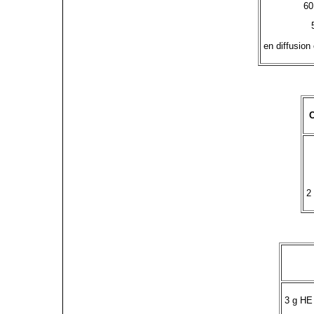
60
en diffusion 
2
3 g HE