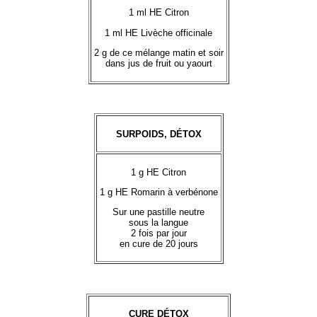
1 ml HE Citron
1 ml HE Livèche officinale
2 g de ce mélange matin et soir
dans jus de fruit ou yaourt
SURPOIDS, DÉTOX
1 g HE Citron
1 g HE Romarin à verbénone
Sur une pastille neutre
sous la langue
2 fois par jour
en cure de 20 jours
CURE DÉTOX