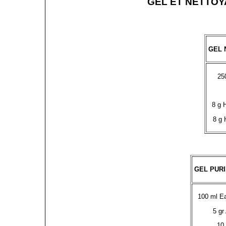
GEL ET NETTOY
GEL 
25
8 g 
8 g 
GEL PURI
100 ml Ea
5 gr
10