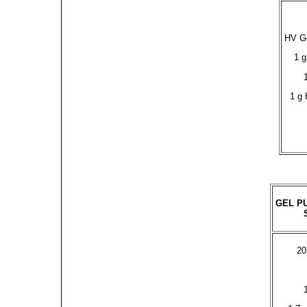
HV Ge
1 g
1 g 
GEL PU
20