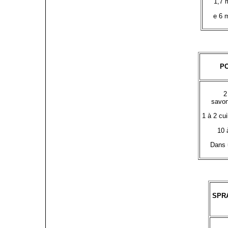
1,7 
e 6 m
P
2
savon
1 à 2 cui
10 
Dans u
SPR