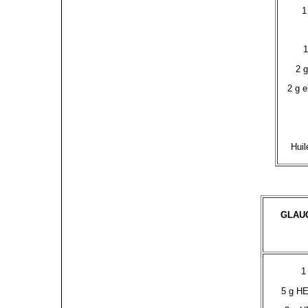
1
1
2 g
2 g e
Huil
GLAU
1
5 g HE