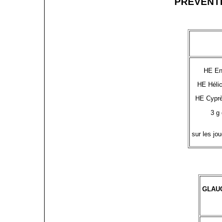
PRÉVENT
HE En
HE Hélic
HE Cyprès
3 g
sur les jo
GLAU