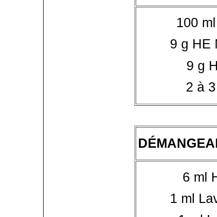
100 ml
9 g HE 
9 g H
2 à 3
DÉMANGEAI
6 ml 
1 ml Lav