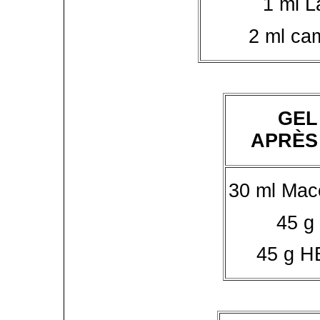
1 ml L
2 ml ca
GEL
APRÈS
30 ml Mac
45 g
45 g H