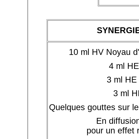
SYNERGIE
10 ml HV Noyau d
4 ml HE
3 ml HE
3 ml H
Quelques gouttes sur le
En diffusio
pour un effet 