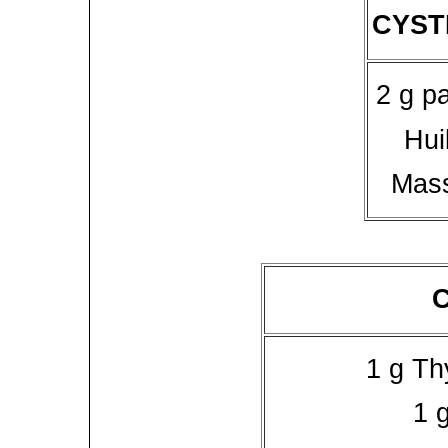
CYST
2 g p
Hui
Mass
1 g Th
1 