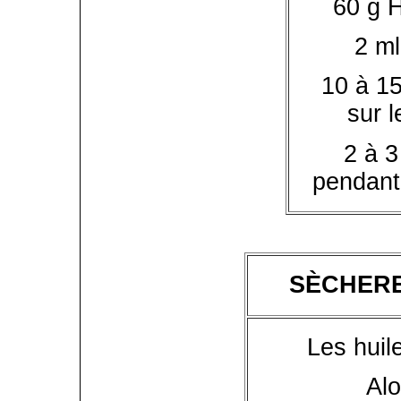
60 g 
2 ml
10 à 1
sur l
2 à 3
pendant
SÈCHERE
Les huil
Alo