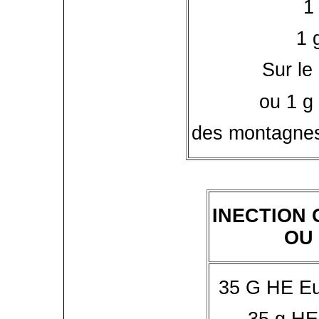
1
1 
Sur le
ou 1 g 
des montagnes
INECTION
OU
35 G HE Eu