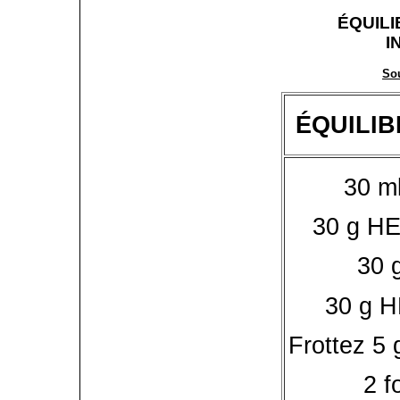
ÉQUIL
I
So
ÉQUILI
30 m
30 g HE
30 
30 g H
Frottez 5 
2 f