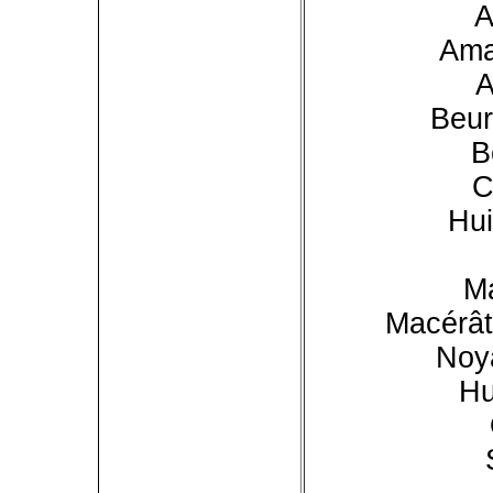
A
Ama
A
Beur
B
C
Hui
M
Macérât 
Noya
Hu