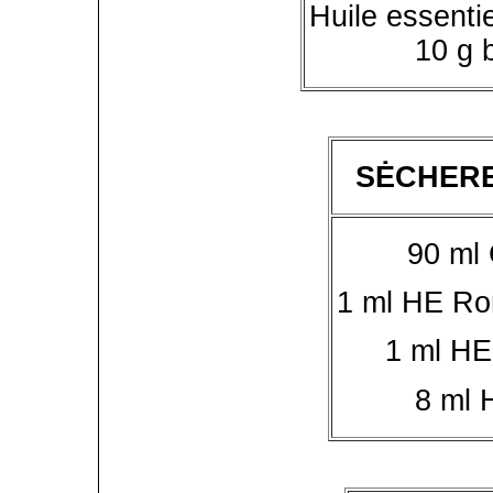
Huile essenti
10 g 
SĖCHERE
90 ml 
1 ml HE Ro
1 ml HE
8 ml 