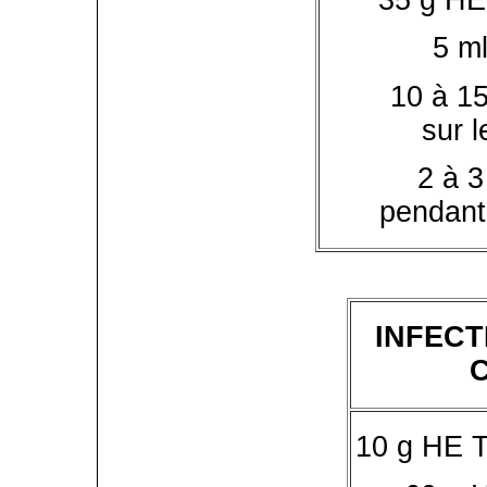
35 g HE
5 m
10 à 1
sur l
2 à 3
pendant
INFECT
10 g HE 