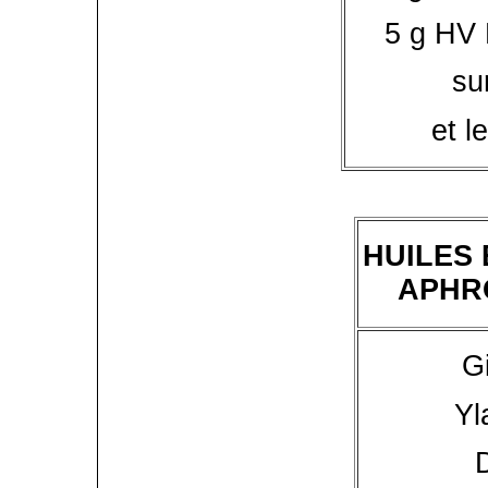
5 g HV 
su
et l
HUILES
APHR
G
Yl