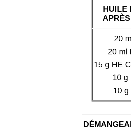
HUILE
APRÈS
20 m
20 ml
15 g HE C
10 g
10 g
DÉMANGEAI