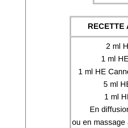
RECETTE 
2 ml 
1 ml HE
1 ml HE Canne
5 ml H
1 ml H
En diffusi
ou en massage a