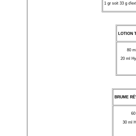
1 gr soit 33 g d'
LOTION 
80 ml
20 ml Hyd
BRUME RÉ
60
30 ml H