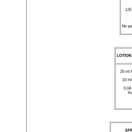
125
Ne pa
LOTION
20 ml 
10 m
0,04
Ac
SP