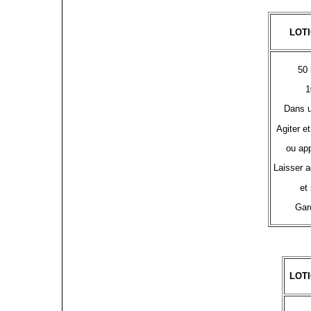
LOT
50
1
Dans u
Agiter e
ou app
Laisser a
et 
Gard
LOT