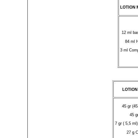
LOTION 
12 ml ba
84 ml H
3 ml Comp
LOTION
45 gr (4
45 g
7 gr ( 5,5 ml
27 g C