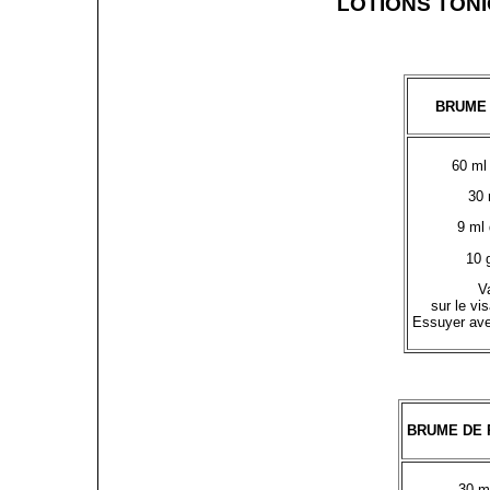
LOTIONS TON
BRUME 
60 ml
30 
9 ml 
10 
Va
sur le vi
Essuyer ave
BRUME DE 
30 m