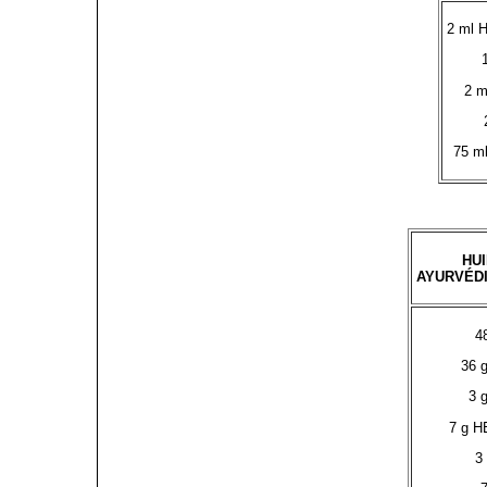
2 ml 
2 m
75 ml
HU
AYURVÉD
4
36 
3 
7 g H
3