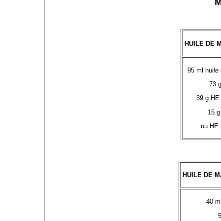
HUILE DE
95 ml huile
73 
39 g HE 
15 g
ou HE 
HUILE DE 
40 m
5