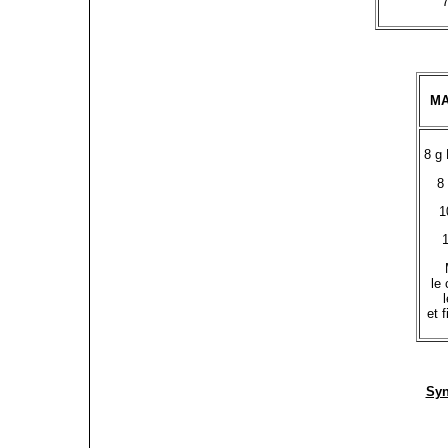
7
MA
8 g
8
1
le
et 
Syn