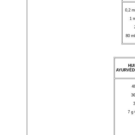
0,2 m
1 
80 ml
HU
AYURVÉD
4
36
3
7 g