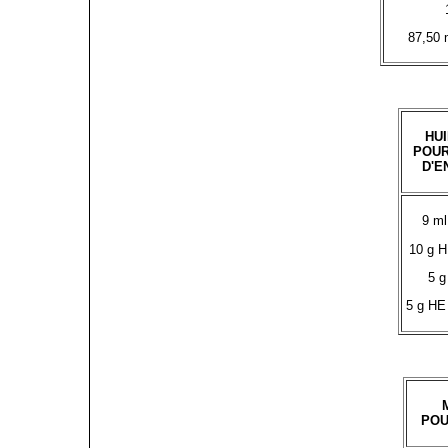
87,50 
HU
POUR
D'E
9 m
10 g H
5 g
5 g HE 
POU