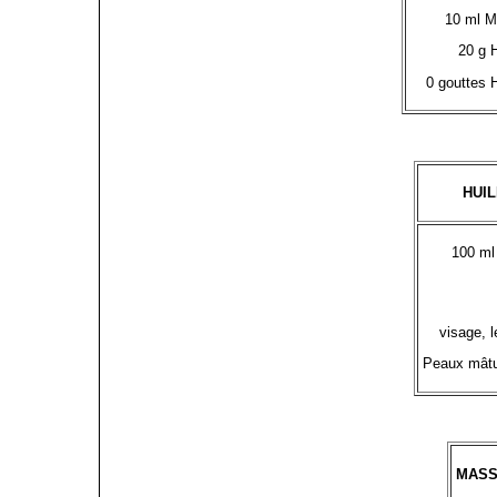
10 ml M
20 g 
0 gouttes
HUI
100 ml 
visage, l
Peaux mâtur
MASS