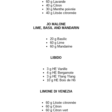
60 g Lavande
40 g Citron
30 g Menthe poivrée
40 g Litsée citronnée
JO MALONE
LIME, BASIL AND MANDARIN
20 g Basilic
60 g Lime
60 g Mandarine
LIBIDO
3 g HE Vanille
4 g HE Bergamote
3 g HE Ylang Ylang
10 g HE Bois de Hô
LIMONE DI VENEZIA
60 g Litsée citronnée
60 g Citron
60 g Citron vert