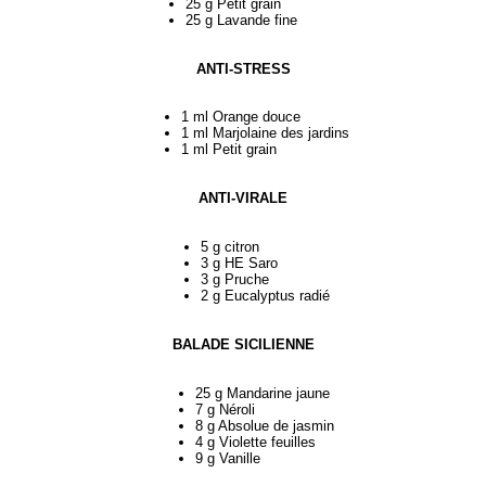
25 g Petit grain
25 g Lavande fine
ANTI-STRESS
1 ml Orange douce
1 ml Marjolaine des jardins
1 ml Petit grain
ANTI-VIRALE
5 g citron
3 g HE Saro
3 g Pruche
2 g Eucalyptus radié
BALADE SICILIENNE
25 g Mandarine jaune
7 g Néroli
8 g Absolue de jasmin
4 g Violette feuilles
9 g Vanille