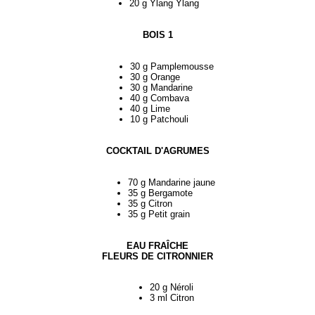
20 g Ylang Ylang
BOIS 1
30 g Pamplemousse
30 g Orange
30 g Mandarine
40 g Combava
40 g Lime
10 g Patchouli
COCKTAIL D'AGRUMES
70 g Mandarine jaune
35 g Bergamote
35 g Citron
35 g Petit grain
EAU FRAÎCHE
FLEURS DE CITRONNIER
20 g Néroli
3 ml Citron