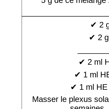
5 g de ce mélange 2
___________________
✔ 2 
✔ 2 
_______
✔ 2 ml 
✔ 1 ml H
✔ 1 ml HE
Masser le plexus solai
semaines,