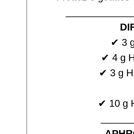
____________
DI
✔ 3 g
✔ 4 g 
✔ 3 g H
✔ 10 g 
______
APHR