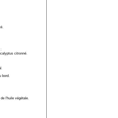
té.
:
calyptus citronné.
l.
u bord.
de l'huile végétale.