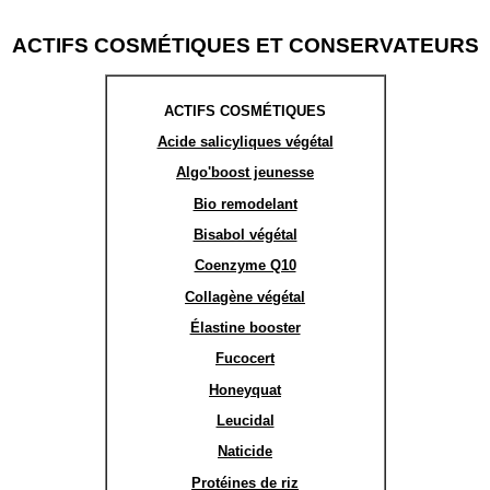
ACTIFS COSMÉTIQUES ET CONSERVATEURS
ACTIFS COSMÉTIQUES
Acide salicyliques végétal
Algo'boost jeunesse
Bio remodelant
Bisabol végétal
Coenzyme Q10
Collagène végétal
Élastine booster
Fucocert
Honeyquat
Leucidal
Naticide
Protéines de riz