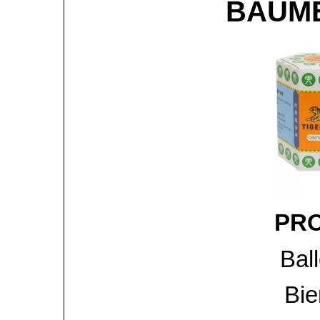
BAUME
PRO
Bal
Bie