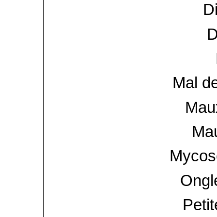
D
D
Mal de
Mau
Mau
Mycos
Ongl
Petit