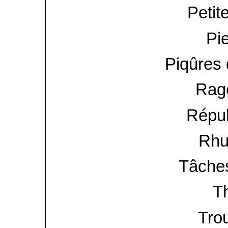
Petit
Pie
Piqûres
Rag
Répul
Rhu
Tâches
T
Tro