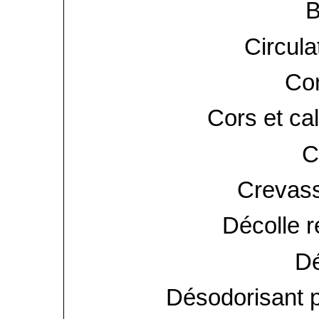
B
Circula
Con
Cors et cal
C
Crevass
Décolle r
Dé
Désodorisant 