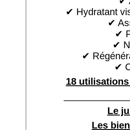
✔ 
✔ Hydratant vi
✔ As
✔ P
✔ N
✔ Régénéra
✔ C
18 utilisation
____________
Le ju
Les bien