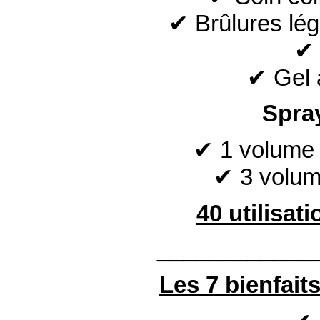
✔ Brûlures lég
✔
✔ Gel 
Spray
✔ 1 volume 
✔ 3 volum
40 utilisati
____________
Les 7 bienfait