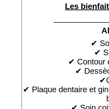
Les bienfait
____________
A
✔ So
✔ S
✔ Contour 
✔ Dessèc
✔G
✔ Plaque dentaire et ging
✔ Soin coif