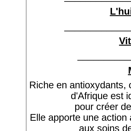
L'hui
____________
Vi
__________
Riche en antioxydants, c
d'Afrique est 
pour créer de
Elle apporte une action 
aux soins d