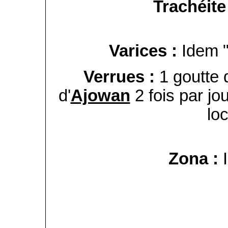
Trachéite
Varices :
Idem 
Verrues :
1 goutte
d'
Ajowan
2 fois par jo
lo
Zona :