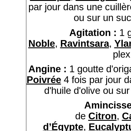
par jour dans une cuillèr
ou sur un suc
Agitation :
1 
Noble
,
Ravintsara
,
Yla
plex
Angine :
1 goutte d'ori
Poivrée
4 fois par jour d
d'huile d'olive ou su
Aminciss
de
Citron
,
C
d’Égypte
,
Eucalypt