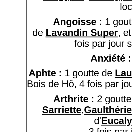
lo
Angoisse :
1 gou
de
Lavandin Super
, e
fois par jour 
Anxiété 
Aphte :
1 goutte de
Lau
Bois de Hô, 4 fois par jo
Arthrite :
2 goutt
Sarriette
,
Gaulthéri
d'
Eucaly
3 fois par