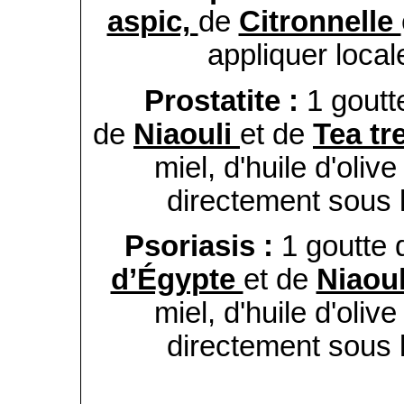
aspic,
de
Citronnelle
appliquer local
Prostatite :
1 gout
de
Niaouli
et de
Tea tr
miel, d'huile d'oliv
directement sous l
Psoriasis :
1 goutte d
d’Égypte
et de
Niaou
miel, d'huile d'oliv
directement sous l