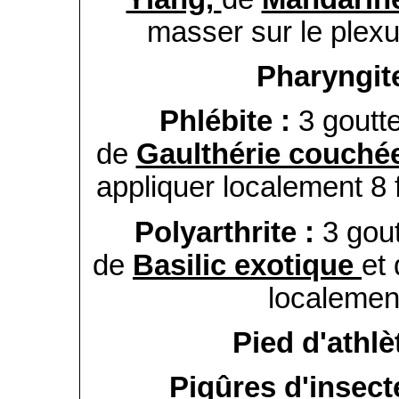
masser sur le plexus
Pharyngit
Phlébite :
3 goutte
de
Gaulthérie couché
appliquer localement 8 f
Polyarthrite :
3 gout
de
Basilic exotique
et
localement
Pied d'athlè
Piqûres d'insect