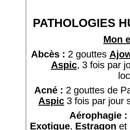
PATHOLOGIES H
Mon e
Abcès :
2 gouttes
Ajo
Aspic
, 3 fois par 
lo
Acné :
2 gouttes de P
Aspic
3 fois par jour 
Aérophagie
:
Exotique
,
Estragon
et