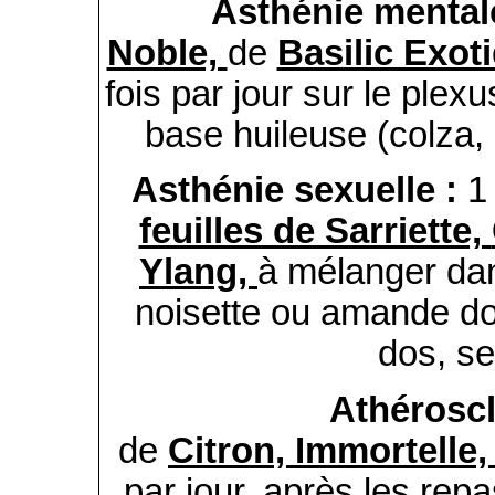
Asthénie mental
Noble,
de
Basilic Exot
fois par jour sur le plex
base huileuse (colza,
Asthénie sexuelle :
1
feuilles de Sarriette,
Ylang,
à mélanger dan
noisette ou amande do
dos, se
Athérosc
de
Citron,
Immortelle
par jour, après les repa