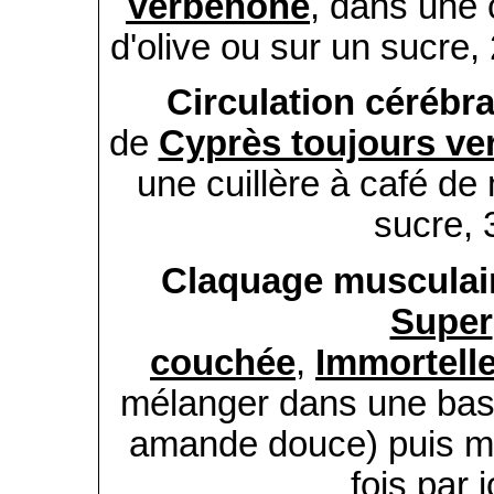
Verbénone
, dans une c
d'olive ou sur un sucre,
Circulation cérébra
de
Cyprès toujours ver
une cuillère à café de 
sucre, 3
Claquage musculai
Super
couchée
,
Immortell
mélanger dans une base
amande douce) puis m
fois par 