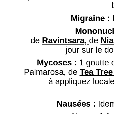
Migraine :
Mononucl
de
Ravintsara,
de
Nia
jour sur le d
Mycoses :
1 goutte
Palmarosa, de
Tea Tre
à appliquez local
Nausées :
Idem