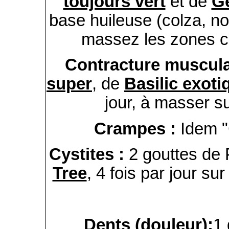
toujours vert
et de
G
base huileuse (colza, n
massez les zones co
Contracture muscula
super
, de
Basilic exoti
jour, à masser s
Crampes :
Idem "
Cystites :
2 gouttes de
Tree
, 4 fois par jour su
Dents (douleur)
:
1 