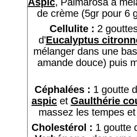
Aspic
, Palmarosa à mél
de crème (5gr pour 6 go
Cellulite :
2 gouttes
d'
Eucalyptus citronn
mélanger dans une base
amande douce) puis ma
Céphalées :
1 goutte 
aspic
et
Gaulthérie c
massez les tempes et
Cholestérol :
1 goutte 