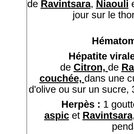
de
Ravintsara
,
Niaouli
jour sur le th
Hématom
Hépatite viral
de
Citron,
de
Ra
couchée,
dans une cui
d'olive ou sur un sucre, 
Herpès :
1 gout
aspic
et
Ravintsara
penda