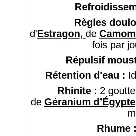
Refroidissem
Règles doul
d'
Estragon,
de
Camomi
fois par jo
Répulsif mous
Rétention d'eau :
I
Rhinite :
2 goutt
de
Géranium d’Égypte
m
Rhume 