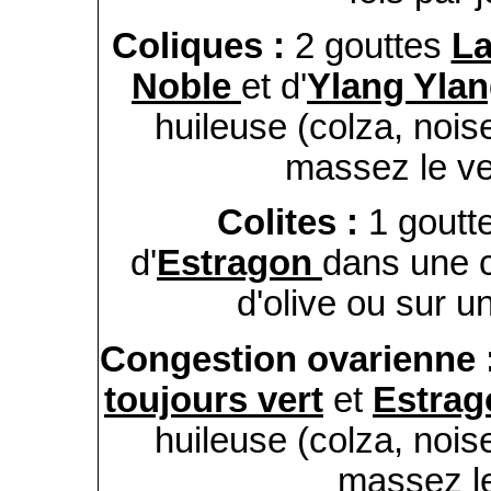
Coliques :
2 gouttes
La
Noble
et d'
Ylang Yla
huileuse (colza, noi
massez le ven
Colites :
1 goutt
d'
Estragon
dans une cu
d'olive ou sur un
Congestion ovarienne 
toujours vert
et
Estrag
huileuse (colza, noi
massez le