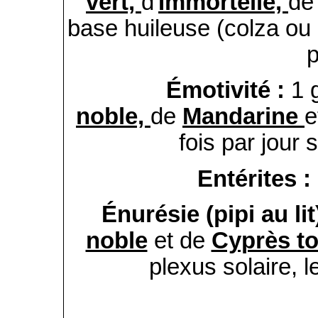
vert,
d'
Immortelle,
d
base huileuse (colza ou n
p
Émotivité :
1 
noble,
de
Mandarine
e
fois par jour 
Entérites :
Énurésie (pipi au lit)
noble
et de
Cyprès to
plexus solaire, l