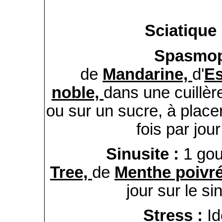
Sciatique
Spasmop
de
Mandarine,
d'
Es
noble,
dans une cuillère
ou sur un sucre, à place
fois par jou
Sinusite :
1 gou
Tree,
de
Menthe poivr
jour sur le s
Stress :
Id