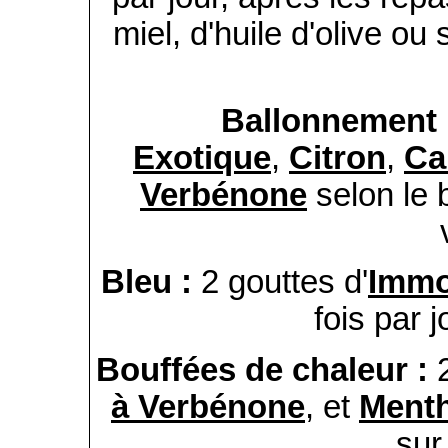
miel, d'huile d'olive ou
Ballonnement
Exotique
,
Citron
,
Ca
Verbénone
selon le b
Bleu :
2 gouttes d'
Immo
fois par 
Bouffées de c
haleur :
à Verbénone
, et
Menth
sur