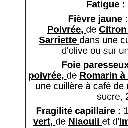
Fatigue :
Fièvre jaune 
Poivrée,
de
Citro
Sarriette
dans une cui
d'olive ou sur un
Foie paresseux
poivrée,
de
Romarin à
une cuillère à café de 
sucre, 2
Fragilité capillaire :
1
vert,
de
Niaouli
et d'
I