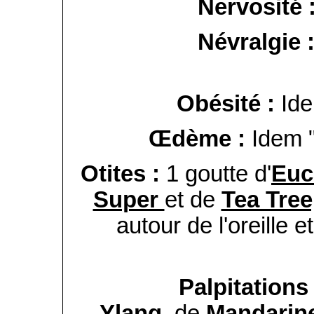
Nervosité 
Névralgie 
Obésité :
Id
Œdème :
Idem 
Otites :
1 goutte d'
Euc
Super
et de
Tea Tree
autour de l'oreille e
Palpitations
Ylang,
de
Mandarin