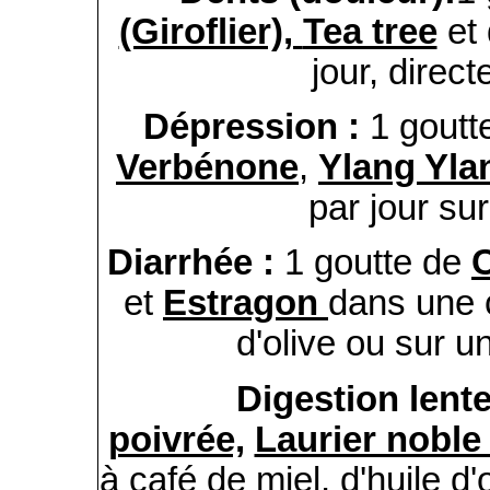
(Giroflier),
Tea tree
et
jour, direc
Dépression :
1 goutt
Verbénone
,
Ylang Yl
par jour sur
Diarrhée :
1 goutte de
et
Estragon
dans une c
d'olive ou sur un
Digestion lent
poivrée,
Laurier nobl
à café de miel, d'huile d'