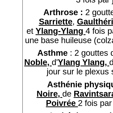
Arthrose :
2 goutt
Sarriette
,
Gaulthér
et
Ylang-Ylang
4 fois 
une base huileuse (colz
Asthme
: 2 gouttes 
Noble,
d'
Ylang Ylang,
jour sur le plexus 
Asthénie physiq
Noire,
de
Ravintsar
Poivrée
2 fois pa