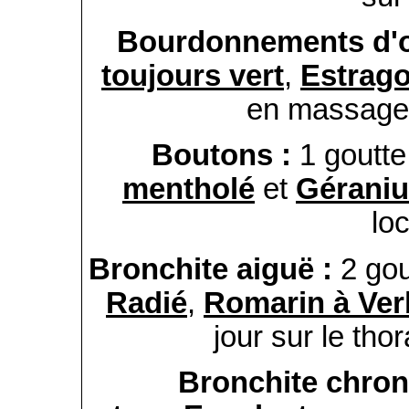
Bourdonnements d'o
toujours vert
,
Estrag
en massage a
Boutons :
1 goutt
mentholé
et
Géraniu
lo
Bronchite aiguë :
2 go
Radié
,
Romarin à Ve
jour sur le tho
Bronchite chron