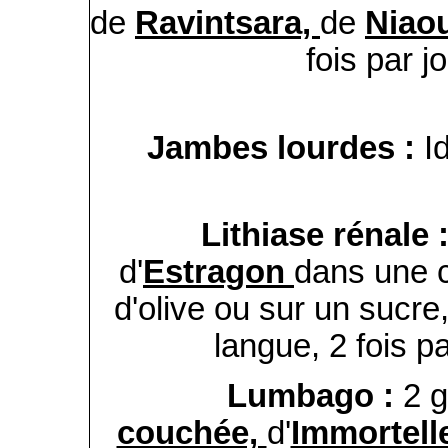
de
Ravintsara,
de
Niao
fois par j
Jambes lourdes :
I
Lithiase rénale 
d'
Estragon
dans une cu
d'olive ou sur un sucre
langue, 2 fois p
Lumbago :
2 
couchée,
d'
Immortell