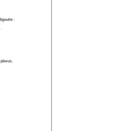
igoutte :
,
 plexus,