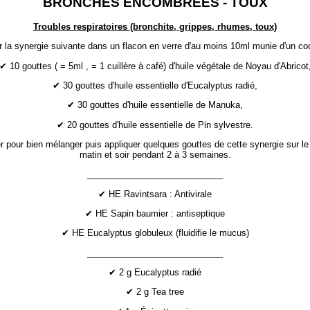
BRONCHES ENCOMBRÉES - TOUX
Troubles respiratoires (bronchite, grippes, rhumes, toux)
 la synergie suivante dans un flacon en verre d'au moins 10ml munie d'un cod
✔ 10 gouttes ( = 5ml , = 1 cuillère à café) d'huile végétale de Noyau d'Abricot
✔ 30 gouttes d'huile essentielle d'Eucalyptus radié,
✔ 30 gouttes d'huile essentielle de Manuka,
✔ 20 gouttes d'huile essentielle de Pin sylvestre.
 pour bien mélanger puis appliquer quelques gouttes de cette synergie sur le
matin et soir pendant 2 à 3 semaines.
____________________________
✔ HE Ravintsara : Antivirale
✔ HE Sapin baumier : antiseptique
✔ HE Eucalyptus globuleux (fluidifie le mucus)
____________________________
✔ 2 g Eucalyptus radié
✔ 2 g Tea tree