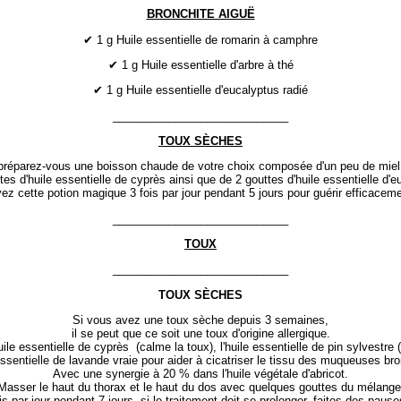
BRONCHITE AIGUË
✔ 1 g Huile essentielle de romarin à camphre
✔ 1 g Huile essentielle d'arbre à thé
✔ 1 g Huile essentielle d'eucalyptus radié
____________________________
TOUX SÈCHES
préparez-vous une boisson chaude de votre choix composée d'un peu de miel
tes d'huile essentielle de cyprès ainsi que de 2 gouttes d'huile essentielle d'e
ez cette potion magique 3 fois par jour pendant 5 jours pour guérir efficaceme
____________________________
TOUX
____________________________
TOUX SÈCHES
Si vous avez une toux sèche depuis 3 semaines,
il se peut que ce soit une toux d'origine allergique.
ile essentielle de cyprès (calme la toux), l'huile essentielle de pin sylvestre (p
 essentielle de lavande vraie pour aider à cicatriser le tissu des muqueuses b
Avec une synergie à 20 % dans l'huile végétale d'abricot.
Masser le haut du thorax et le haut du dos avec quelques gouttes du mélange
ois par jour pendant 7 jours. si le traitement doit se prolonger, faites des pause