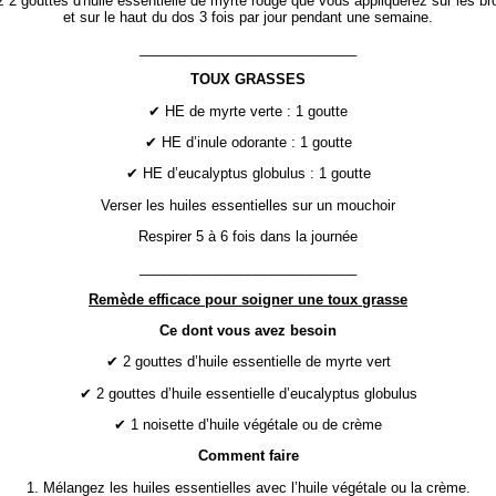
ez 2 gouttes d'huile essentielle de myrte rouge que vous appliquerez sur les b
et sur le haut du dos 3 fois par jour pendant une semaine.
____________________________
TOUX GRASSES
✔ HE de myrte verte : 1 goutte
✔ HE d’inule odorante : 1 goutte
✔ HE d’eucalyptus globulus : 1 goutte
Verser les huiles essentielles sur un mouchoir
Respirer 5 à 6 fois dans la journée
____________________________
Remède efficace pour soigner une toux grasse
Ce dont vous avez besoin
✔ 2 gouttes d’huile essentielle de myrte vert
✔ 2 gouttes d’huile essentielle d’eucalyptus globulus
✔ 1 noisette d’huile végétale ou de crème
Comment faire
1. Mélangez les huiles essentielles avec l’huile végétale ou la crème.