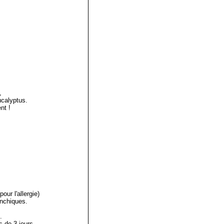
,
ucalyptus.
nt !
our l'allergie)
ronchiques.
.
s de 3 jours.