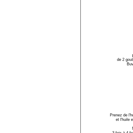
de 2 gout
Buv
Prenez de l'hu
et l'huile
3 fois à 4 f