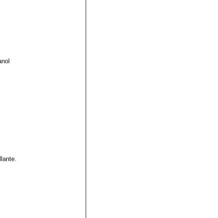
anol
lante.