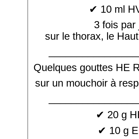
✔ 10 ml HV
3 fois par
sur le thorax, le Haut
________________
Quelques gouttes HE Ra
sur un mouchoir à respi
________________
✔ 20 g HE
✔ 10 g E