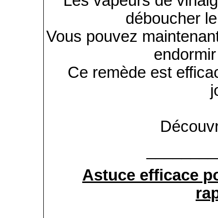
L es vapeurs de vinaig
déboucher le
Vous pouvez maintenant
endormir 
Ce remède est effica
j
Découvr
________
Astuce efficace p
ra
____________