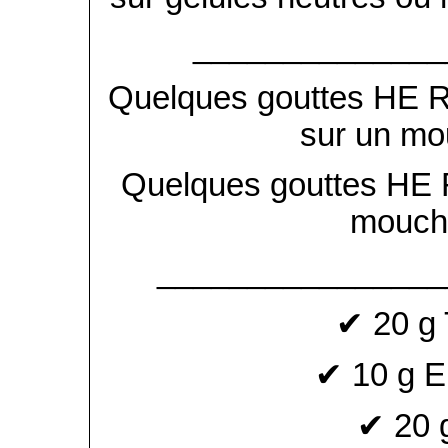
______________
Quelques gouttes HE Ra
sur un mou
Quelques gouttes HE R
moucho
________________
✔ 20 g 
✔ 10 g E
✔ 20 