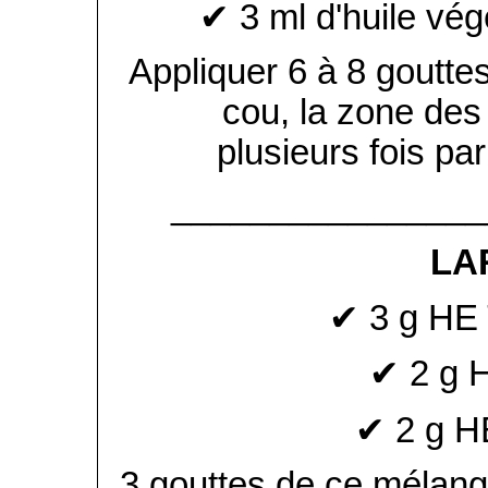
✔ 3 ml d'huile vég
Appliquer 6 à 8 gouttes
cou, la zone des 
plusieurs fois par 
________________
LA
✔ 3 g HE 
✔ 2 g 
✔ 2 g H
3 gouttes de ce mélange