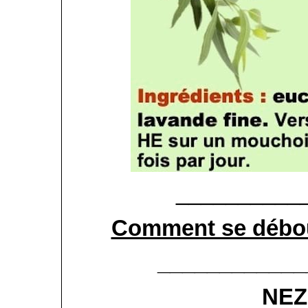
__________
Comment se débou
____________
NEZ