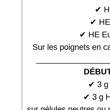
✔ H
✔ HE
✔ HE Eu
Sur les poignets en c
________________
DÉBUT
✔ 3 g
✔ 3 g 
sur gélules neutres ou 