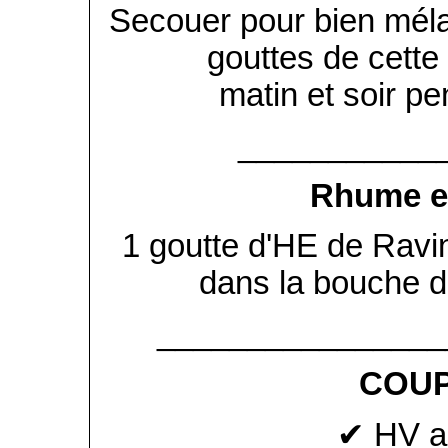
Secouer pour bien méla
gouttes de cette 
matin et soir p
___________
Rhume et
1 goutte d'HE de Ravin
dans la bouche di
________________
COUP
✔ HV a