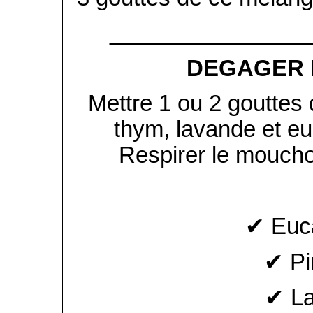
________________
DEGAGER 
Mettre 1 ou 2 gouttes d
thym, lavande et eu
Respirer le moucho
✔ Euca
✔ Pi
✔ La