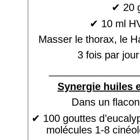
✔ 20 
✔ 10 ml HV
Masser le thorax, le Ha
3 fois par jou
________________
Synergie huiles 
Dans un flacon 
✔ 100 gouttes d’eucalyp
molécules 1-8 cinéol