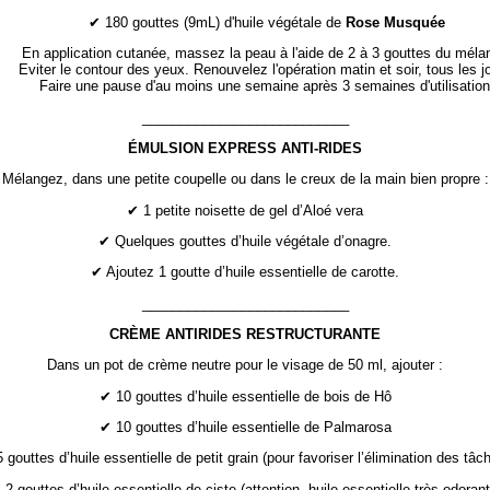
✔ 180 gouttes (9mL) d'huile végétale de
Rose Musquée
En application cutanée, massez la peau à l'aide de 2 à 3 gouttes du méla
Eviter le contour des yeux. Renouvelez l'opération matin et soir, tous les j
Faire une pause d'au moins une semaine après 3 semaines d'utilisation
___________________________
ÉMULSION EXPRESS ANTI-RIDES
Mélangez, dans une petite coupelle ou dans le creux de la main bien propre :
✔ 1 petite noisette de gel d’Aloé vera
✔ Quelques gouttes d’huile végétale d’onagre.
✔ Ajoutez 1 goutte d’huile essentielle de carotte.
___________________________
CRÈME ANTIRIDES RESTRUCTURANTE
Dans un pot de crème neutre pour le visage de 50 ml, ajouter :
✔ 10 gouttes d’huile essentielle de bois de Hô
✔ 10 gouttes d’huile essentielle de Palmarosa
 gouttes d’huile essentielle de petit grain (pour favoriser l’élimination des tâc
 2 gouttes d’huile essentielle de ciste (attention, huile essentielle très odorant