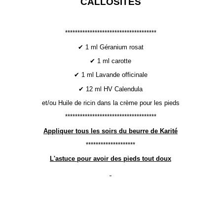
CALLOSITÉS
*************************************
✔ 1 ml Géranium rosat
✔ 1 ml carotte
✔ 1 ml Lavande officinale
✔ 12 ml HV Calendula
et/ou Huile de ricin dans la crème pour les pieds
*************************************
Appliquer tous les soirs du beurre de Karité
********************
L'astuce pour avoir des pieds tout doux