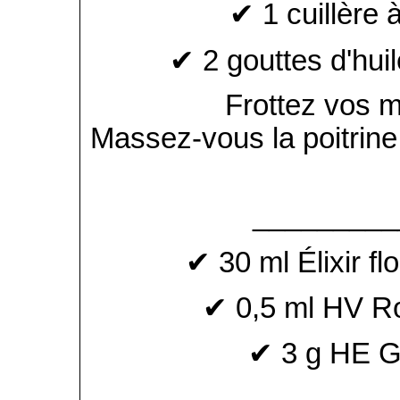
✔ 1 cuillère à
✔ 2 gouttes d'huil
Frottez vos 
Massez-vous la poitrine
_________
✔ 30 ml Élixir f
✔ 0,5 ml HV R
✔ 3 g HE G
___________