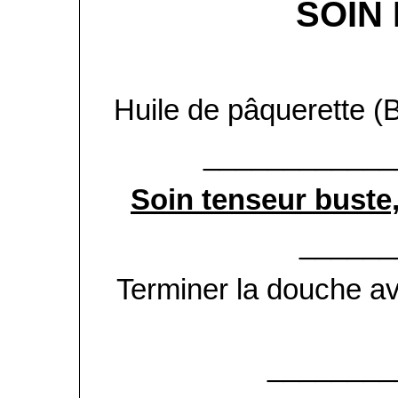
SOIN
Huile de pâquerette (B
____________
Soin tenseur buste
______
Terminer la douche ave
________