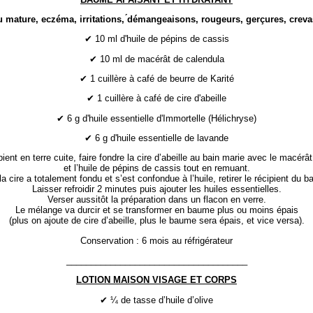
 mature, eczéma, irritations, ́démangeaisons, rougeurs, gerçures, crev
✔ 10 ml d'huile de pépins de cassis
✔ 10 ml de macérât de calendula
✔ 1 cuillère à café de beurre de Karité
✔ 1 cuillère à café de cire d'abeille
✔ 6 g d'huile essentielle d'Immortelle (Hélichryse)
✔ 6 g d'huile essentielle de lavande
ient en terre cuite, faire fondre la cire d’abeille au bain marie avec le macérâ
et l’huile de pépins de cassis tout en remuant.
a cire a totalement fondu et s’est confondue à l’huile, retirer le récipient du b
Laisser refroidir 2 minutes puis ajouter les huiles essentielles.
Verser aussitôt la préparation dans un flacon en verre.
Le mélange va durcir et se transformer en baume plus ou moins épais
(plus on ajoute de cire d’abeille, plus le baume sera épais, et vice versa).
Conservation : 6 mois au réfrigérateur
_____________________________________
LOTION MAISON VISAGE ET CORPS
✔ ¼ de tasse d’huile d’olive