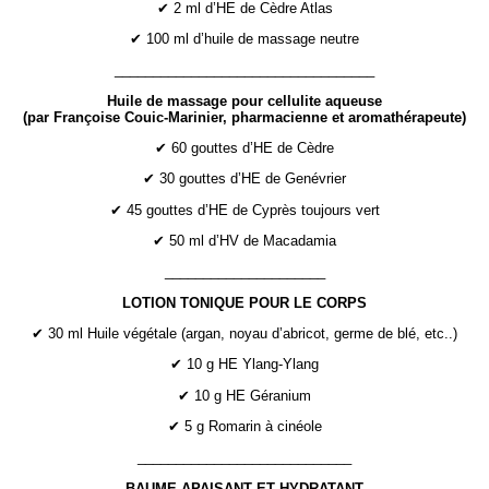
✔ 2 ml d’HE de Cèdre Atlas
✔ 100 ml d’huile de massage neutre
__________________________________
Huile de massage pour cellulite aqueuse
(par Françoise Couic-Marinier, pharmacienne et aromathérapeute)
✔ 60 gouttes d’HE de Cèdre
✔ 30 gouttes d’HE de Genévrier
✔ 45 gouttes d’HE de Cyprès toujours vert
✔ 50 ml d’HV de Macadamia
_____________________
LOTION TONIQUE POUR LE CORPS
✔ 30 ml Huile végétale (argan, noyau d’abricot, germe de blé, etc..)
✔ 10 g HE Ylang-Ylang
✔ 10 g HE Géranium
✔ 5 g Romarin à cinéole
____________________________
BAUME APAISANT ET HYDRATANT