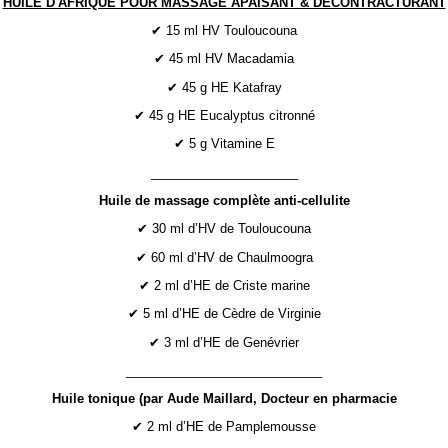
HUILE D'AFRIQUE POUR MASSAGE APAISANT & DÉCONTRACTURANT
✔ 15 ml HV Touloucouna
✔ 45 ml HV Macadamia
✔ 45 g HE Katafray
✔ 45 g HE Eucalyptus citronné
✔ 5 g Vitamine E
_____________________
Huile de massage complète anti-cellulite
✔ 30 ml d’HV de Touloucouna
✔ 60 ml d’HV de Chaulmoogra
✔ 2 ml d’HE de Criste marine
✔ 5 ml d’HE de Cèdre de Virginie
✔ 3 ml d’HE de Genévrier
____________________________
Huile tonique (par Aude Maillard, Docteur en pharmacie
✔ 2 ml d’HE de Pamplemousse