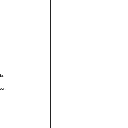
de.
eur.