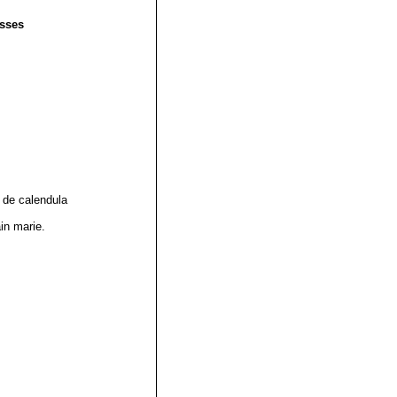
asses
t de calendula
ain marie.