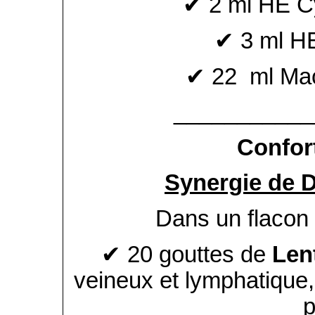
✔ 2 ml HE C
✔ 3 ml HE
✔ 22 ml Mac
___________
Confor
Synergie de 
Dans un flacon
✔ 20 gouttes de
Len
veineux et lymphatique, 
p