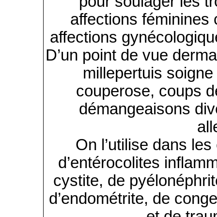
pour soulager les tr
affections féminines 
affections gynécologique
D’un point de vue dermato
millepertuis soigne 
couperose, coups de 
démangeaisons diver
al
On l’utilise dans les
d’entérocolites inflam
cystite, de pyélonéphrit
d’endométrite, de conges
et de trau