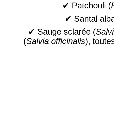
✔ Patchouli (
✔ Santal alba
✔ Sauge sclarée (
Salv
(
Salvia officinalis
), tout