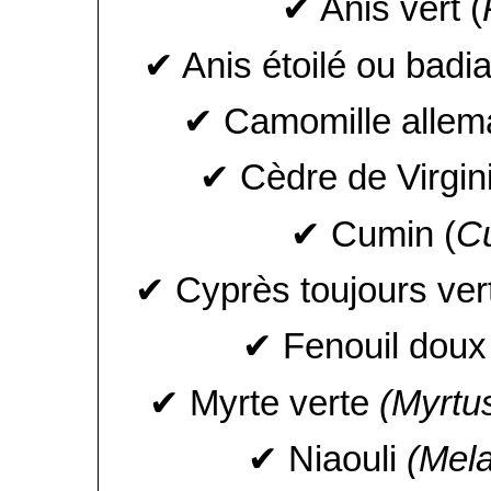
✔ Anis vert (
✔ Anis étoilé ou badi
✔ Camomille allem
✔ Cèdre de Virgini
✔ Cumin (
C
✔ Cyprès toujours vert
✔ Fenouil doux
✔ Myrte verte
(Myrtu
✔ Niaouli
(Mela