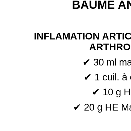
BAUME A
INFLAMATION ARTI
ARTHRO
✔ 30 ml mac
✔ 1 cuil. à 
✔ 10 g H
✔ 20 g HE Mar