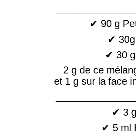
______________
✔ 90 g Pet
✔ 30g
✔ 30 g
2 g de ce mélang
et 1 g sur la face 
______________
✔ 3 
✔ 5 ml 