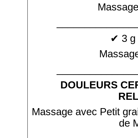
Massage
______________
✔ 3 g
Massage
______________
DOULEURS CER
REL
Massage avec Petit grai
de M