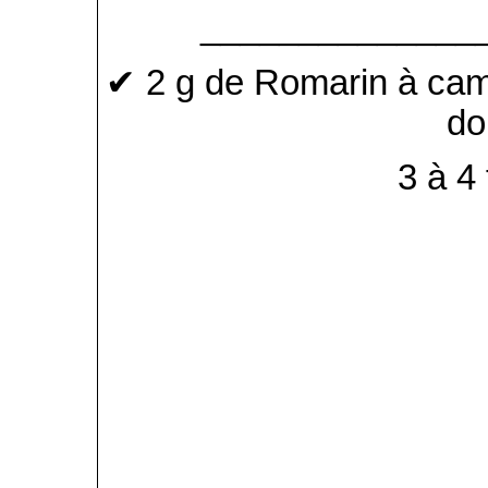
______________
✔ 2 g de Romarin à cam
do
3 à 4 