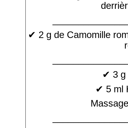
derrièr
______________
✔ 2 g de Camomille rom
______________
✔ 3 g
✔ 5 ml 
Massage 
______________