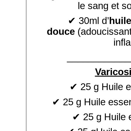
le sang et s
✔ 30ml d’
huil
douce
(adoucissan
infl
____________
Varicosi
✔ 25 g Huile e
✔ 25 g Huile essen
✔ 25 g Huile e