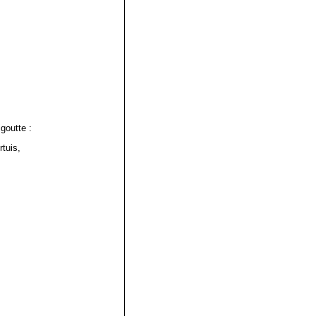
goutte :
rtuis,