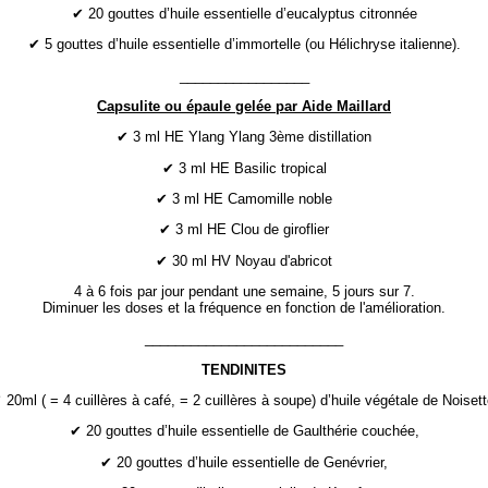
✔ 20 gouttes d’huile essentielle d’eucalyptus citronnée
✔ 5 gouttes d’huile essentielle d’immortelle (ou Hélichryse italienne).
_________________
Capsulite ou épaule gelée par Aide Maillard
✔ 3 ml HE Ylang Ylang 3ème distillation
✔ 3 ml HE Basilic tropical
✔ 3 ml HE Camomille noble
✔ 3 ml HE Clou de giroflier
✔ 30 ml HV Noyau d'abricot
4 à 6 fois par jour pendant une semaine, 5 jours sur 7.
Diminuer les doses et la fréquence en fonction de l'amélioration.
__________________________
TENDINITES
 20ml ( = 4 cuillères à café, = 2 cuillères à soupe) d’huile végétale de Noisett
✔ 20 gouttes d’huile essentielle de Gaulthérie couchée,
✔ 20 gouttes d’huile essentielle de Genévrier,