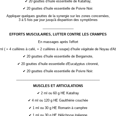
✔ 20 gouttes d’huile essentielle de Katafray,
✔ 20 gouttes d’huile essentielle de Poivre Noir.
Appliquer quelques gouttes de la synergie sur les zones concernées,
3 à 5 fois par jour jusqu'à disparition des symptômes
_________________
EFFORTS MUSCULAIRES, LUTTER CONTRE LES CRAMPES
En massages après l'effort
l ( = 4 cuillères à café, = 2 cuillères à soupe) d’huile végétale de Noyau d'Ab
✔ 20 gouttes d’huile essentielle de Bergamote,
✔ 20 gouttes d’huile essentielle d'Eucalyptus citronné,
✔ 20 gouttes d’huile essentielle de Poivre Noir.
______________________________________________
MUSCLES ET ARTICULATIONS
✔ 2 ml ou 60 g HE Katafray
✔ 4 ml ou 120 g HE Gaulthérie couchée
✔ 1 ml ou 30 g HE Romarin à camphre
✔ 1 ml ou 30 g HE Hélichryse italienne