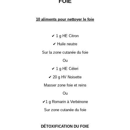
FOIE
10 aliments pour nettoyer le foie
✔ 1 g HE Citron
✔ Huile neutre
Sur la zone cutanée du foie
Ou
✔ 1 g HE Céleri
✔ 20 g HV Noisette
Masser zone foie et reins
Ou
✔1 g Romarin à Verbénone
Sur zone cutanée du foie
DÉTOXIFICATION DU FOIE