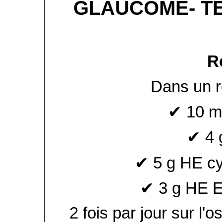
GLAUCOME- T
R
Dans un ro
✔ 10 m
✔ 4 
✔ 5 g HE c
✔ 3 g HE E
2 fois par jour sur l'