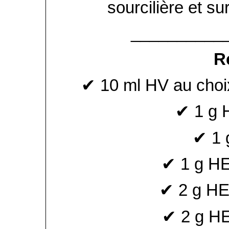
sourcilière et su
__________
R
✔ 10 ml HV au choi
✔ 1 g H
✔ 1 
✔ 1 g HE 
✔ 2 g HE
✔ 2 g H