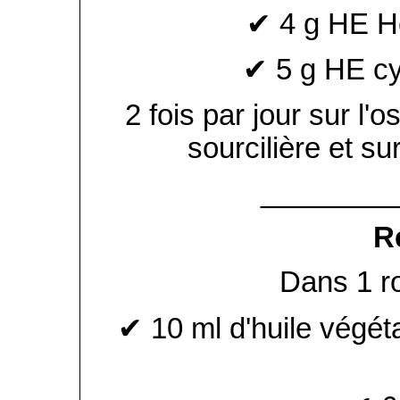
✔ 4 g HE Hé
✔ 5 g HE c
2 fois par jour sur l'
sourcilière et su
________
R
Dans 1 ro
✔ 10 ml d'huile végét