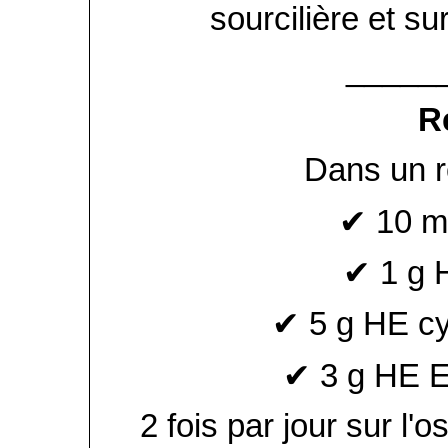
sourcilière et su
_____
R
Dans un ro
✔ 10 m
✔ 1 g H
✔ 5 g HE c
✔ 3 g HE E
2 fois par jour sur l'