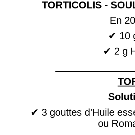
TORTICOLIS - SO
En 20
✔ 10 
✔ 2 g 
______________
TO
Solut
✔ 3 gouttes d’Huile ess
ou Roma