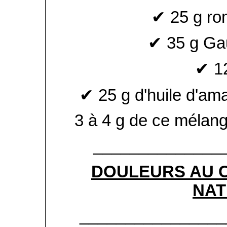
✔ 25 g ro
✔ 35 g Gau
✔ 12
✔ 25 g d'huile d'am
3 à 4 g de ce mélange
______________
DOULEURS AU C
NAT
________________