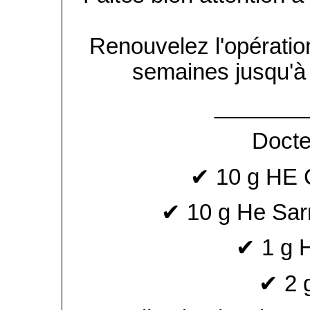
Renouvelez l'opération
semaines jusqu'à d
_______
Docte
✔ 10 g HE 
✔ 10 g He Sar
✔ 1 g 
✔ 2 