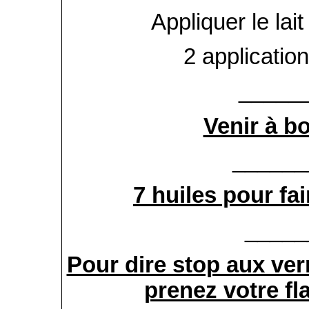
Appliquer le lai
2 application
_____
Venir à b
______
7 huiles pour fa
_____
Pour dire stop aux ver
prenez votre fla