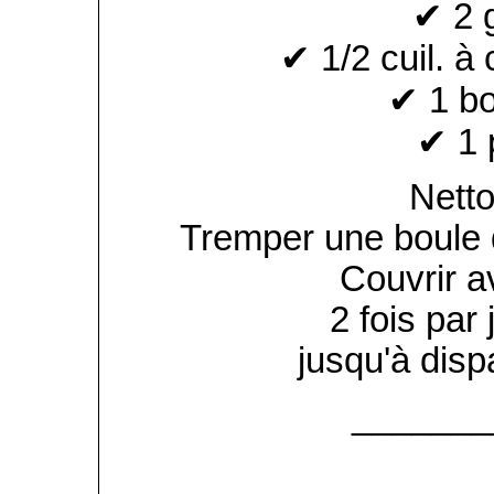
✔ 2 
✔ 1/2 cuil. à
✔ 1 bo
✔ 1 
Netto
Tremper une boule 
Couvrir 
2 fois par 
jusqu'à disp
_______