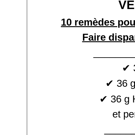
V
10 remèdes pou
Faire dispa
_______
✔ 
✔ 36 g
✔ 36 g 
et p
_____