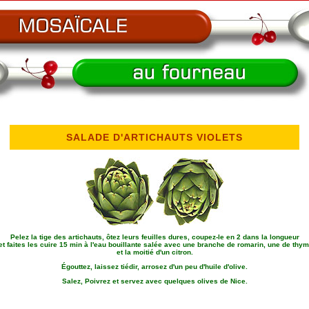
SALADE D'ARTICHAUTS VIOLETS
Pelez la tige des artichauts, ôtez leurs feuilles dures, coupez-le en 2 dans la longueur
et faites les cuire 15 min à l'eau bouillante salée avec une branche de romarin, une de thym
et la moitié d'un citron.
Égouttez, laissez tiédir, arrosez d'un peu d'huile d'olive.
Salez, Poivrez et servez avec quelques olives de Nice.