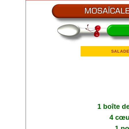
SALADE
1 boîte d
4 cœu
1 po