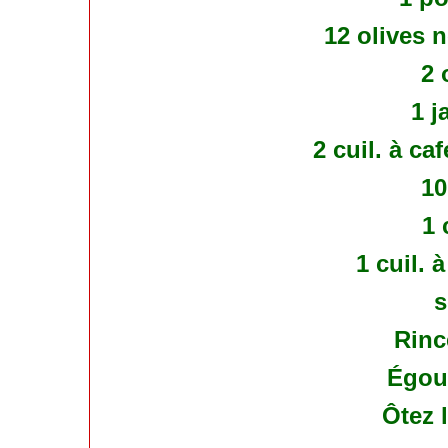
12 olives 
2 
1 j
2 cuil. à ca
10
1 
1 cuil.
s
Rinc
Égout
Ôtez l