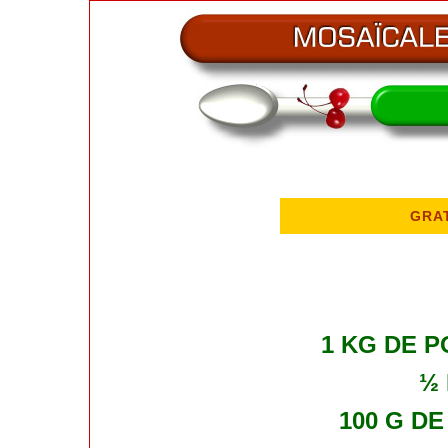
GRAT
1 KG DE 
½ 
100 G D