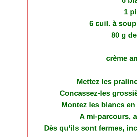
6 bl
1 p
6 cuil. à sou
80 g de
crème an
Mettez les pralin
Concassez-les grossiè
Montez les blancs en
A mi-parcours, a
Dès qu’ils sont fermes, in