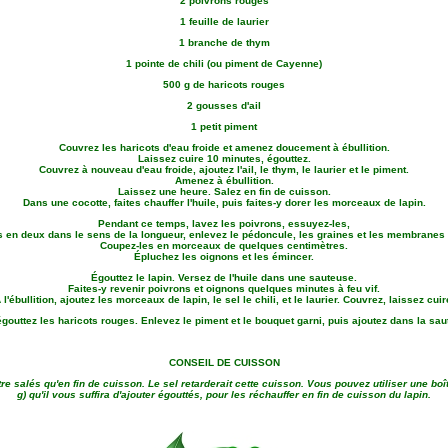
2 poivrons rouges
1 feuille de laurier
1 branche de thym
1 pointe de chili (ou piment de Cayenne)
500 g de haricots rouges
2 gousses d'ail
1 petit piment
Couvrez les haricots d'eau froide et amenez doucement à ébullition.
Laissez cuire 10 minutes, égouttez.
Couvrez à nouveau d'eau froide, ajoutez l'ail, le thym, le laurier et le piment.
Amenez à ébullition.
Laissez une heure. Salez en fin de cuisson.
Dans une cocotte, faites chauffer l'huile, puis faites-y dorer les morceaux de lapin.
Pendant ce temps, lavez les poivrons, essuyez-les,
s en deux dans le sens de la longueur, enlevez le pédoncule, les graines et les membranes
Coupez-les en morceaux de quelques centimètres.
Épluchez les oignons et les émincer.
Égouttez le lapin. Versez de l'huile dans une sauteuse.
Faites-y revenir poivrons et oignons quelques minutes à feu vif.
l'ébullition, ajoutez les morceaux de lapin, le sel le chili, et le laurier. Couvrez, laissez cu
égouttez les haricots rouges. Enlevez le piment et le bouquet garni, puis ajoutez dans la sau
CONSEIL DE CUISSON
re salés qu'en fin de cuisson. Le sel retarderait cette cuisson. Vous pouvez utiliser une bo
g) qu'il vous suffira d'ajouter égouttés, pour les réchauffer en fin de cuisson du lapin.