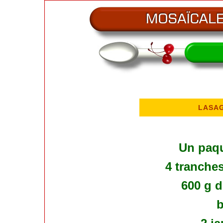
LASA
Un paqu
4 tranche
600 g d