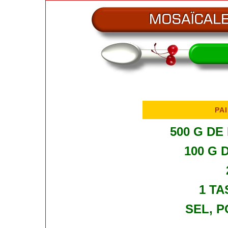
PA
500 G DE
100 G 
1 TA
SEL, P