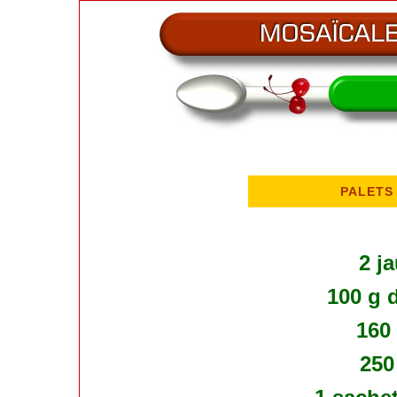
PALETS
2 j
100 g d
160
250