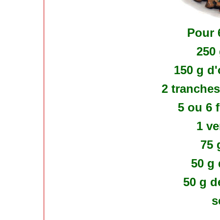
Pour 
250 
150 g d
2 tranche
5 ou 6 f
1 ve
75 
50 g
50 g d
s