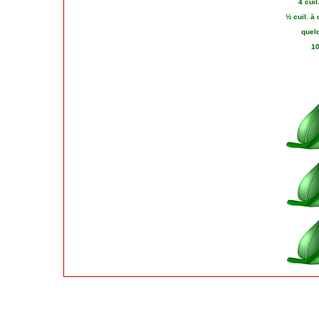
4 cuil
½ cuil. à
quelq
10