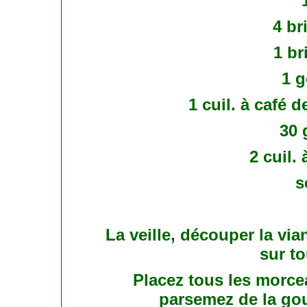
4 br
1 br
1 g
1 cuil. à café 
30 
2 cuil.
s
La veille, découper la via
sur to
Placez tous les morce
parsemez de la gou