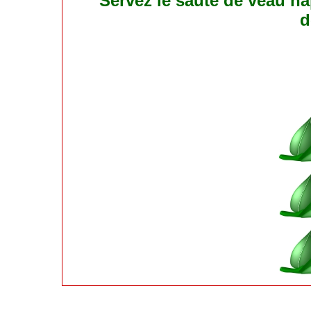
Servez le sauté de veau na
d