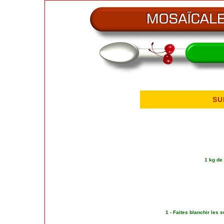
SU
1 kg de
1 - Faites blanchir les 