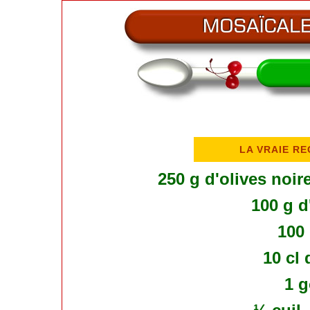
LA VRAIE R
250 g d'olives noir
100 g d
100
10 cl 
1 g