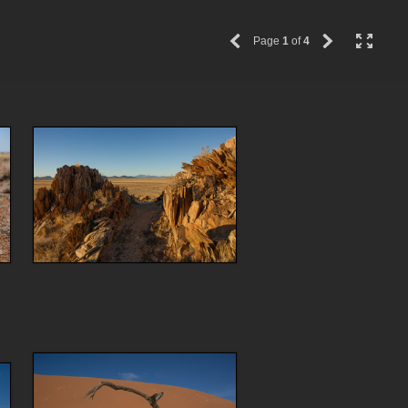
Page
1
of
4