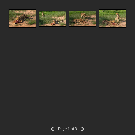
Page
1
of
3