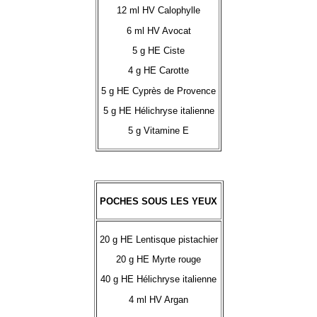
12 ml HV Calophylle
6 ml HV Avocat
5 g HE Ciste
4 g HE Carotte
5 g HE Cyprès de Provence
5 g HE Hélichryse italienne
5 g Vitamine E
POCHES SOUS LES YEUX
20 g HE Lentisque pistachier
20 g HE Myrte rouge
40 g HE Hélichryse italienne
4 ml HV Argan