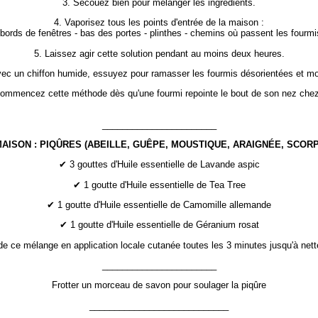
3. Secouez bien pour mélanger les ingrédients.
4. Vaporisez tous les points d'entrée de la maison :
 bords de fenêtres - bas des portes - plinthes - chemins où passent les fourmi
5. Laissez agir cette solution pendant au moins deux heures.
vec un chiffon humide, essuyez pour ramasser les fourmis désorientées et mo
ommencez cette méthode dès qu'une fourmi repointe le bout de son nez che
_______________________
AISON : PIQÛRES (ABEILLE, GUÊPE, MOUSTIQUE, ARAIGNÉE, SCORP
✔ 3 gouttes d'Huile essentielle de Lavande aspic
✔ 1 goutte d'Huile essentielle de Tea Tree
✔ 1 goutte d'Huile essentielle de Camomille allemande
✔ 1 goutte d'Huile essentielle de Géranium rosat
de ce mélange en application locale cutanée toutes les 3 minutes jusqu'à nett
_______________________
Frotter un morceau de savon pour soulager la piqûre
____________________________