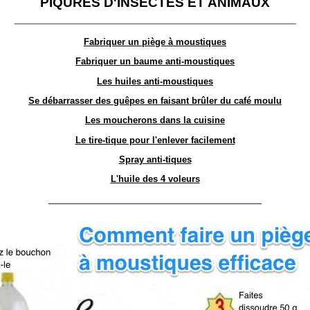
PIQÛRES D'INSECTES ET ANIMAUX
_____________________________________
Fabriquer un piège à moustiques
Fabriquer un baume anti-moustiques
Les huiles anti-moustiques
Se débarrasser des guêpes en faisant brûler du café moulu
Les moucherons dans la cuisine
Le tire-tique pour l'enlever facilement
Spray anti-tiques
L'huile des 4 voleurs
____________________________________________