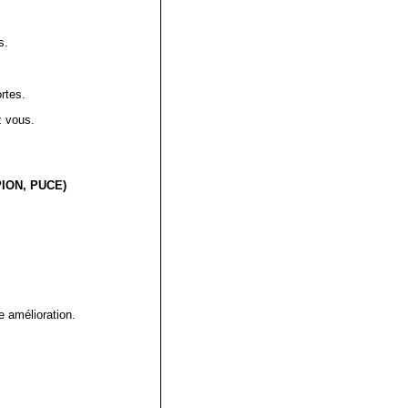
s.
rtes.
z vous.
ION, PUCE)
e amélioration.