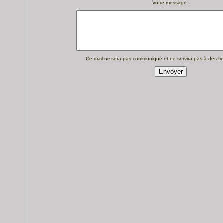
Votre message :
Ce mail ne sera pas communiqué et ne servira pas à des fins